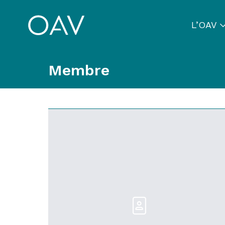
L’OAV
Membre