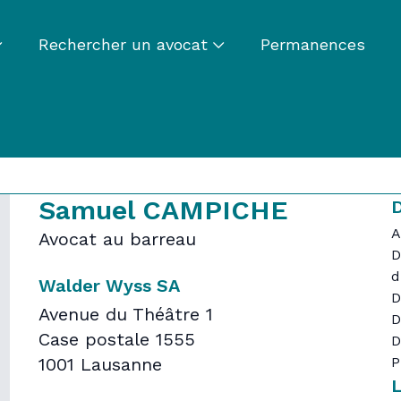
Rechercher un avocat
Permanences
Samuel CAMPICHE
D
A
Avocat au barreau
D
d
Walder Wyss SA
D
Avenue du Théâtre 1
D
Case postale 1555
D
1001 Lausanne
P