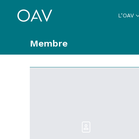
L’OAV
Membre