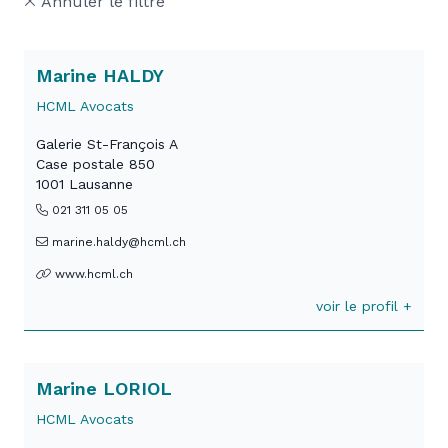
Annuler le filtre
Marine HALDY
HCML Avocats
Galerie St-François A
Case postale 850
1001 Lausanne
021 311 05 05
marine.haldy@hcml.ch
www.hcml.ch
voir le profil +
Marine LORIOL
HCML Avocats