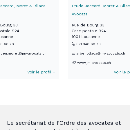
accard, Moret & Bllaca
Etude Jaccard, Moret & Blla
s
Avocats
 Bourg 33
Rue de Bourg 33
stale 924
Case postale 924
ausanne
1001 Lausanne
40 60 70
021 340 60 70
tien.moret@jm-avocats.ch
arber.bllaca@jm-avocats.ch
www.jm-avocats.ch
voir le profil +
voir le p
Le secrétariat de l’Ordre des avocates et