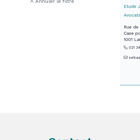
Annuler le filtre
Etude J
Avocat
Rue de
Case po
1001 L
021 3
sebas