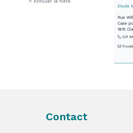
Annuler le filtre
Etude M
Rue Wil
Case p
1815 Cl
021 9
froid
Contact