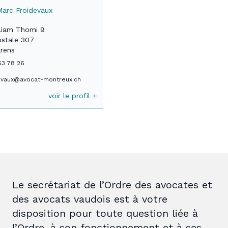
arc Froidevaux
liam Thomi 9
ostale 307
arens
63 78 26
evaux@avocat-montreux.ch
voir le profil +
Le secrétariat de l’Ordre des avocates et
des avocats vaudois est à votre
disposition pour toute question liée à
l’Ordre, à son fonctionnement et à ses