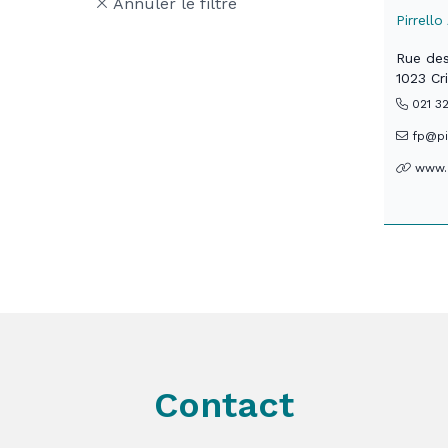
Annuler le filtre
Pirrell
Rue des
1023 Cri
021 32
fp@pir
www.p
Contact