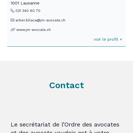
1001 Lausanne
021 340 60 70
arber.bllaca@jm-avocats.ch
www.jm-avocats.ch
voir le profil +
Contact
Le secrétariat de l’Ordre des avocates
et des avocats vaudois est à votre