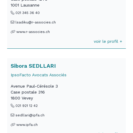
1001 Lausanne
021 345 36 40
lsadiku@r-associes.ch
www.r-associes.ch
voir le profil +
Sibora SEDLLARI
IpsoFacto Avocats Associés
Avenue Paul-Cérésole 3
Case postale 316
1800 Vevey
021 921 12 42
sedllari@ipfa.ch
www.ipfa.ch