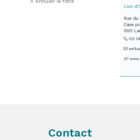
Annuler le filtre
Lion d'
Rue du 
Case po
1001 L
021 34
eelka
www.l
Contact