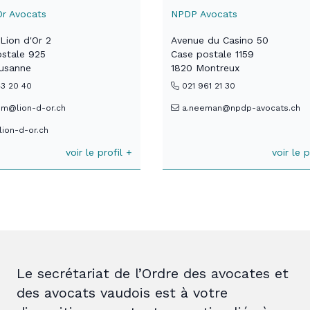
Or Avocats
NPDP Avocats
Lion d'Or 2
Avenue du Casino 50
stale 925
Case postale 1159
ausanne
1820 Montreux
3 20 40
021 961 21 30
im@lion-d-or.ch
a.neeman@npdp-avocats.ch
ion-d-or.ch
voir le profil +
voir le p
Le secrétariat de l’Ordre des avocates et
des avocats vaudois est à votre