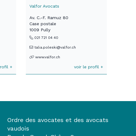
Valfor Avocats
Av. C.-F. Ramuz 80
Case postale
1009 Pully
021 721 04 40
talia.poleski@valfor.ch
www.valfor.ch
rofil +
voir le profil +
Ordre des avocates et des avocats
vaudois