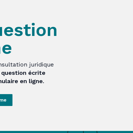
uestion
ne
sultation juridique
question écrite
ulaire en ligne
.
rme