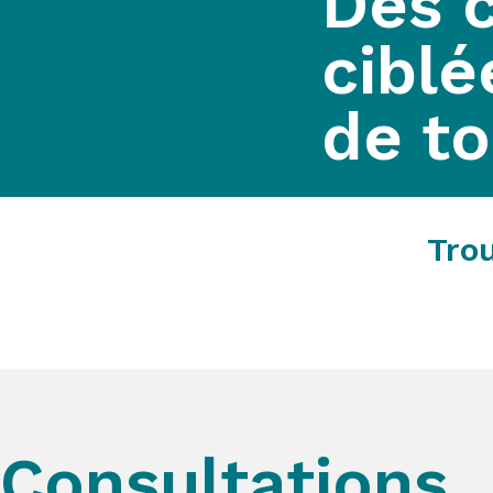
Des 
ciblé
de t
Tro
Consultations