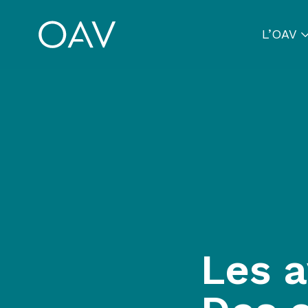
L’OAV
Les a