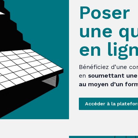
Poser
une q
en lig
Bénéficiez d’une con
en
soumettant une 
au moyen d’un form
Accéder à la platefo