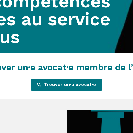
compétences
es au service
ous
uver un·e avocat·e membre de l
Trouver un·e avocat·e