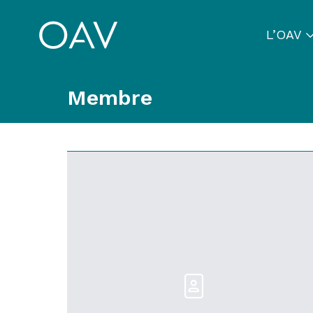
L’OAV
Membre