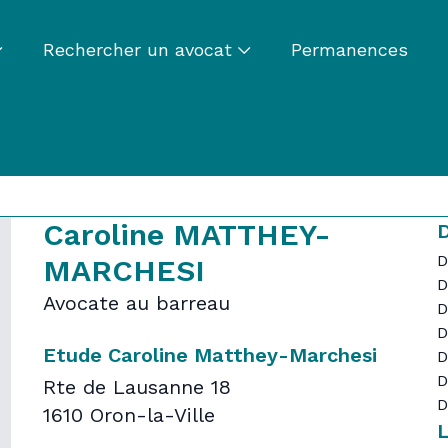
Rechercher un avocat
Permanences
Caroline MATTHEY-
D
D
MARCHESI
D
Avocate au barreau
D
D
Etude Caroline Matthey-Marchesi
D
D
Rte de Lausanne 18
D
1610 Oron-la-Ville