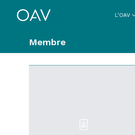
L’OAV
Membre