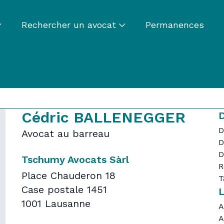
Rechercher un avocat
Permanences
Cédric BALLENEGGER
D
D
Avocat au barreau
D
D
Tschumy Avocats Sàrl
R
Place Chauderon 18
T
Case postale 1451
1001 Lausanne
A
A