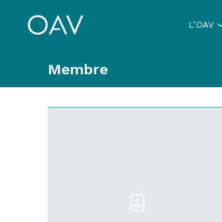
L’OAV
Membre