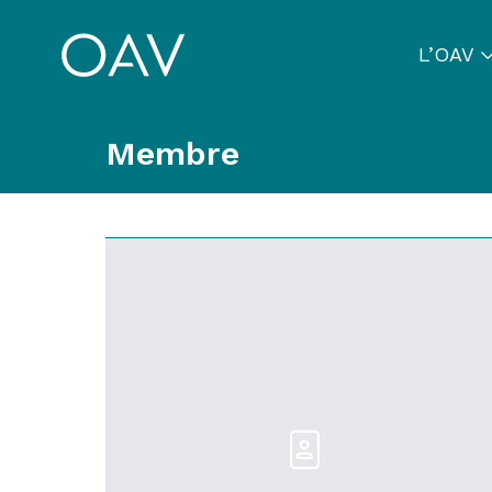
L’OAV
Membre