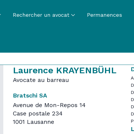
Rechercher un avocat
Permanences
Laurence KRAYENBÜHL
D
A
Avocate au barreau
D
D
Bratschi SA
D
Avenue de Mon-Repos 14
D
Case postale 234
D
1001 Lausanne
P