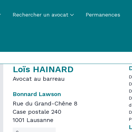
Rechercher un avocat
Permanences
Loïs HAINARD
D
D
Avocat au barreau
D
D
Bonnard Lawson
D
Rue du Grand-Chêne 8
d
Case postale 240
D
1001 Lausanne
P