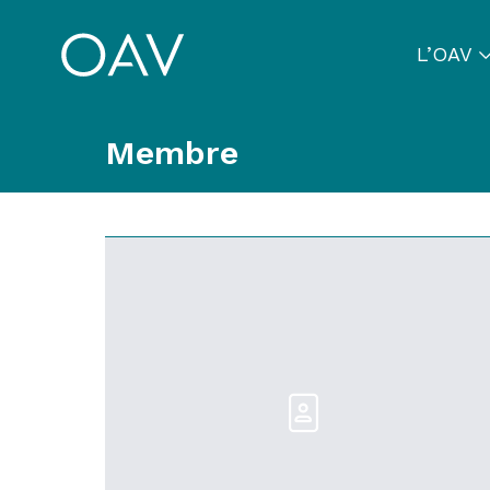
L’OAV
Membre