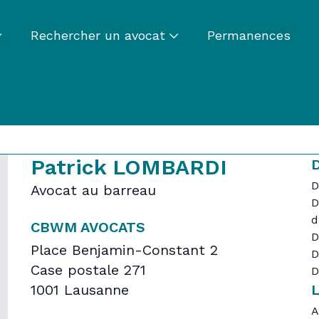
Rechercher un avocat
Permanences
Patrick LOMBARDI
D
D
Avocat au barreau
D
d
CBWM AVOCATS
D
Place Benjamin-Constant 2
D
Case postale 271
D
1001 Lausanne
A