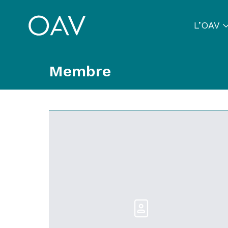
L’OAV
Membre