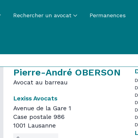
Rechercher un avocat
Permanences
Pierre-André OBERSON
D
D
Avocat au barreau
D
D
Lexiss Avocats
D
Avenue de la Gare 1
D
Case postale 986
D
1001 Lausanne
D