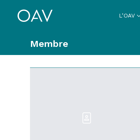
L’OAV
Membre