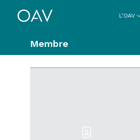
L’OAV
Membre