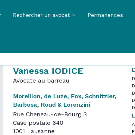
Rechercher un avocat
Permanences
Vanessa IODICE
D
D
Avocate au barreau
D
D
Moreillon, de Luze, Fox, Schnitzler,
D
Barbosa, Roud & Lorenzini
D
Rue Cheneau-de-Bourg 3
Case postale 640
A
1001 Lausanne
F