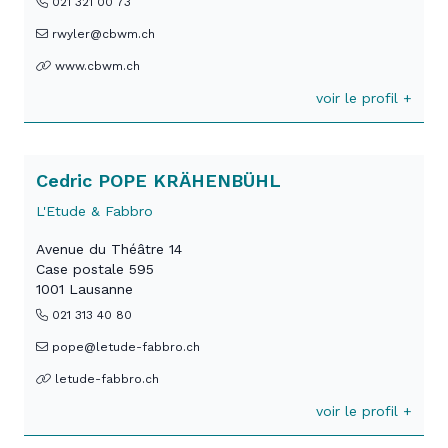
021 321 00 73
rwyler@cbwm.ch
www.cbwm.ch
voir le profil +
Cedric POPE KRÄHENBÜHL
L'Etude & Fabbro
Avenue du Théâtre 14
Case postale 595
1001 Lausanne
021 313 40 80
pope@letude-fabbro.ch
letude-fabbro.ch
voir le profil +