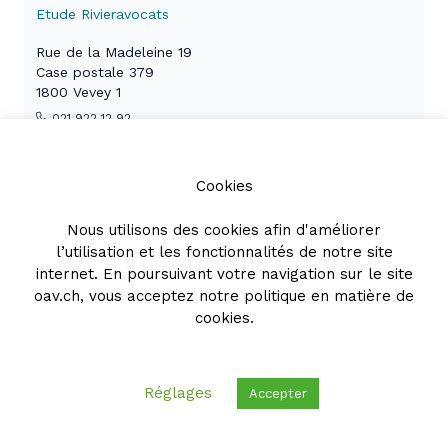
Etude Rivieravocats
Rue de la Madeleine 19
Case postale 379
1800 Vevey 1
021 922 12 92
annick.mbia@rivieravocats.ch
rivieravocats.ch
Cookies
voir le profil +
Nous utilisons des cookies afin d'améliorer
l’utilisation et les fonctionnalités de notre site
internet. En poursuivant votre navigation sur le site
Pierre-Marie GLAUSER
oav.ch, vous acceptez notre
politique en matière de
cookies
.
OBERSON ABELS SA
Avenue de la Gare 12A
Case postale 1164
Réglages
Accepter
1001 Lausanne
058 258 86 00