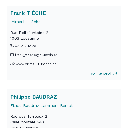
Frank TIÈCHE
Primault Tièche
Rue Bellefontaine 2
1003 Lausanne
021 312 12 28
frank_tieche@bluewin.ch
www.primault-tieche.ch
voir le profil +
Philippe BAUDRAZ
Etude Baudraz Lammers Bersot
Rue des Terreaux 2
Case postale 540
1001 Lausanne