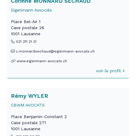
Corinne MONNARD SÉCHAUD
Eigenmann Associés
Place Bel-Air 1
Case postale 26
1001 Lausanne
021 311 21 21
c.monnardsechaud@eigenmann-avocats.ch
www.eigenmann-avocats.ch
voir le profil +
Rémy WYLER
CBWM AVOCATS
Place Benjamin-Constant 2
Case postale 271
1001 Lausanne