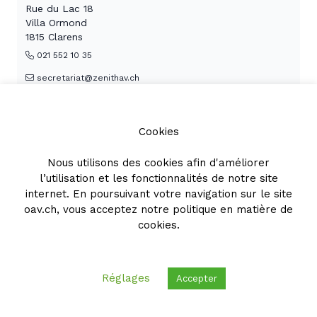
Rue du Lac 18
Villa Ormond
1815 Clarens
021 552 10 35
secretariat@zenithav.ch
www.zenithav.ch
voir le profil +
Cookies
Nous utilisons des cookies afin d'améliorer
l’utilisation et les fonctionnalités de notre site
Mima JANCEVSKI
internet. En poursuivant votre navigation sur le site
Banic Stamenkovic-Avocats
oav.ch, vous acceptez notre
politique en matière de
cookies
.
Rue Caroline 2
1003 Lausanne
024 424 14 00
Réglages
Accepter
jancevski@bs-a.ch
voir le profil +