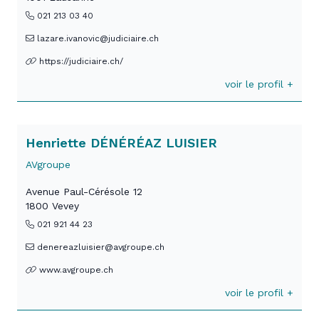
021 213 03 40
lazare.ivanovic@judiciaire.ch
https://judiciaire.ch/
voir le profil +
Henriette DÉNÉRÉAZ LUISIER
AVgroupe
Avenue Paul-Cérésole 12
1800 Vevey
021 921 44 23
denereazluisier@avgroupe.ch
www.avgroupe.ch
voir le profil +