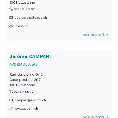
1001 Lausanne
021 321 90 02
jose.coret@lexiss.ch
lexiss.ch
voir le profil +
Jérôme CAMPART
AVDEM Avocats
Rue du Lion d'Or 2
Case postale 297
1001 Lausanne
021 311 88 77
jcampart@avdem.ch
www.avdem.ch
voir le profil +