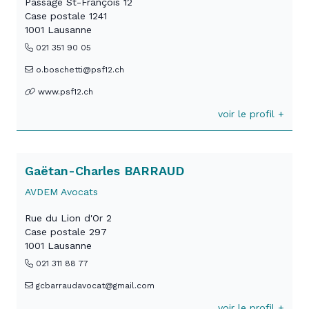
Passage St-François 12
Case postale 1241
1001 Lausanne
021 351 90 05
o.boschetti@psf12.ch
www.psf12.ch
voir le profil +
Gaëtan-Charles BARRAUD
AVDEM Avocats
Rue du Lion d'Or 2
Case postale 297
1001 Lausanne
021 311 88 77
gcbarraudavocat@gmail.com
voir le profil +