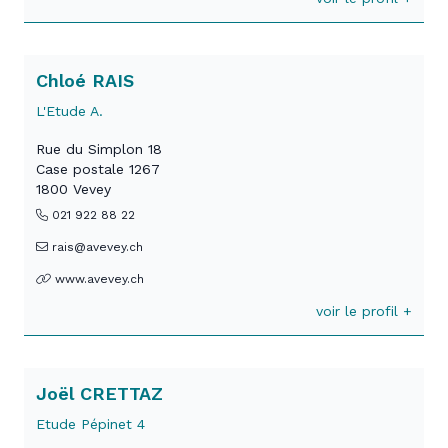
Chloé RAIS
L'Etude A.
Rue du Simplon 18
Case postale 1267
1800 Vevey
021 922 88 22
rais@avevey.ch
www.avevey.ch
voir le profil +
Joël CRETTAZ
Etude Pépinet 4