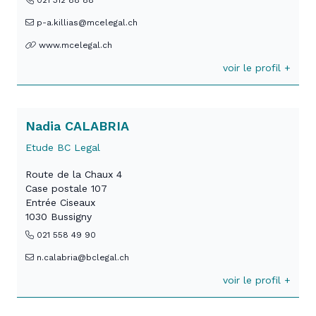
021 312 88 88
p-a.killias@mcelegal.ch
www.mcelegal.ch
voir le profil +
Nadia CALABRIA
Etude BC Legal
Route de la Chaux 4
Case postale 107
Entrée Ciseaux
1030 Bussigny
021 558 49 90
n.calabria@bclegal.ch
voir le profil +