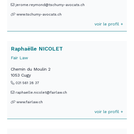
jerome.reymond@tschumy-avocats.ch
www.tschumy-avocats.ch
voir le profil +
Raphaëlle NICOLET
Fair Law
Chemin du Moulin 2
1053 Cugy
021 561 28 37
raphaelle.nicolet@fairlaw.ch
www.fairlaw.ch
voir le profil +