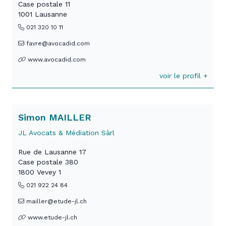
Case postale 11
1001 Lausanne
021 320 10 11
favre@avocadid.com
www.avocadid.com
voir le profil +
Simon MAILLER
JL Avocats & Médiation Sàrl
Rue de Lausanne 17
Case postale 380
1800 Vevey 1
021 922 24 84
mailler@etude-jl.ch
www.etude-jl.ch