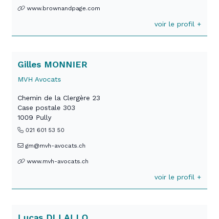
www.brownandpage.com
voir le profil +
Gilles MONNIER
MVH Avocats
Chemin de la Clergère 23
Case postale 303
1009 Pully
021 601 53 50
gm@mvh-avocats.ch
www.mvh-avocats.ch
voir le profil +
Lucas DI LALLO