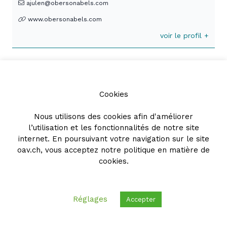
ajulen@obersonabels.com
www.obersonabels.com
voir le profil +
Cedric POPE KRÄHENBÜHL
L'Etude & Fabbro
Cookies
Avenue du Théâtre 14
Nous utilisons des cookies afin d'améliorer
Case postale 595
l’utilisation et les fonctionnalités de notre site
1001 Lausanne
internet. En poursuivant votre navigation sur le site
021 313 40 80
oav.ch, vous acceptez notre
politique en matière de
cookies
.
pope@letude-fabbro.ch
letude-fabbro.ch
voir le profil +
Réglages
Accepter